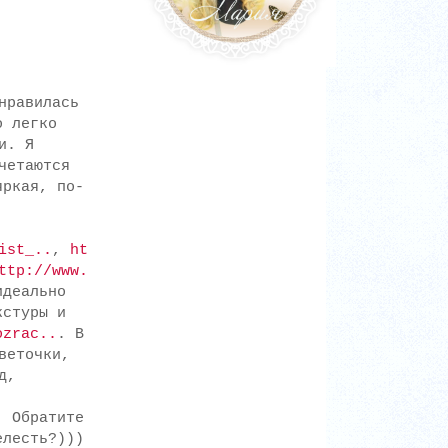
нравилась
о легко
и. Я
четаются
яркая, по-
ist_..
,
ht
ttp://www.
идеально
кстуры и
ozrac..
. В
веточки,
од,
. Обратите
елесть?)))