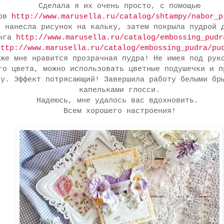
Сделала я их очень просто, с помощью
пов
http://www.marusella.ru/catalog/shtampy/nabor_p
нанесла рисунок на кальку, затем покрыла пудрой 
инга
http://www.marusella.ru/catalog/embossing_pudr
http://www.marusella.ru/catalog/embossing_pudra/pu
 же мне нравится прозрачная пудра! Не имея под рук
го цвета, можно использовать цветные подушечки и п
ру. Эффект потрясающий! Завершила работу белыми бр
капельками глосси.
Надеюсь, мне удалось вас вдохновить.
Всем хорошего настроения!