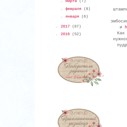
►
марта
(7)
►
февраля
(8)
штам
►
января
(6)
эмбос
►
2017
(87)
и
Как
►
2016
(52)
нужно
пуд