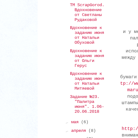
ТМ ScrapGorod.
Вдохновение
от Светланы
Рудаковой
Вдохновение к
и у м
заданию июня
от Натальи
па
Обуховой
Вдохновение к
испо
заданию июня
между
от Ольги
Герус
Вдохновение к
бумаг
заданию июня
tp://w
от Натальи
Митяевой
mar
под
Задание №23.
"Палитра
штамп
июня". 1.06-
каче
20.06.2018
►
мая
(6)
http:
►
апреля
(8)
внима