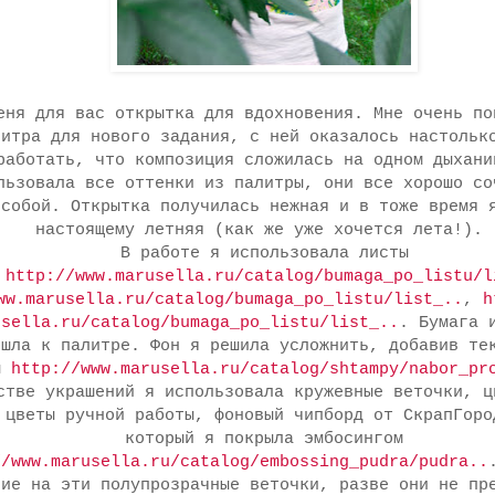
еня для вас открытка для вдохновения. Мне очень по
литра для нового задания, с ней оказалось настольк
работать, что композиция сложилась на одном дыхани
льзовала все оттенки из палитры, они все хорошо со
 собой. Открытка получилась нежная и в тоже время 
настоящему летняя (как же уже хочется лета!).
В работе я использовала листы
и
http://www.marusella.ru/catalog/bumaga_po_listu/l
ww.marusella.ru/catalog/bumaga_po_listu/list_..
,
h
usella.ru/catalog/bumaga_po_listu/list_..
. Бумага 
ошла к палитре. Фон я решила усложнить, добавив те
ы
http://www.marusella.ru/catalog/shtampy/nabor_pr
стве украшений я использовала кружевные веточки, ц
цветы ручной работы, фоновый чипборд от СкрапГор
который я покрыла эмбосингом
//www.marusella.ru/catalog/embossing_pudra/pudra..
ние на эти полупрозрачные веточки, разве они не пр