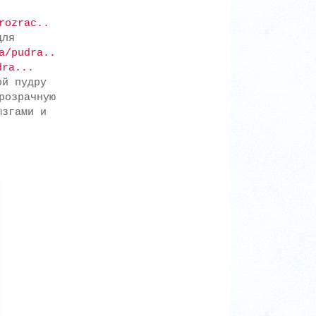
rozrac..
для
a/pudra..
dra..
.
ой пудру
розрачную
ызгами и